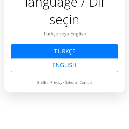
language / Dil
seçin
Türkçe veya English
TÜRKÇE
ENGLISH
Gizlilik
·
Privacy
·
İletişim
·
Contact